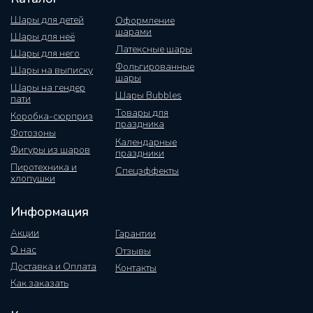
Шары для детей
Оформление
шарами
Шары для неё
Латексные шары
Шары для него
Фольгированные
Шары на выписку
шары
Шары на гендер
Шары Bubbles
пати
Товары для
Коробка-сюрприз
праздника
Фотозоны
Календарные
Фигуры из шаров
праздники
Пиротехника и
Спецэффекты
хлопушки
Информация
Акции
Гарантии
О нас
Отзывы
Доставка и Оплата
Контакты
Как заказать