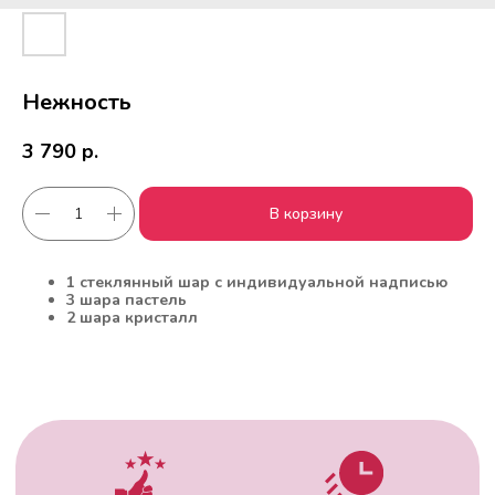
Нежность
3 790
р.
В корзину
Работаем с 2010 года
Срочная доставка
за
1час
1 стеклянный шар с индивидуальной надписью
3 шара пастель
2 шара кристалл
Скидки постоянным
Оплата удобным
клиентам
способом
Гарантия качества
Фото перед
доставкой