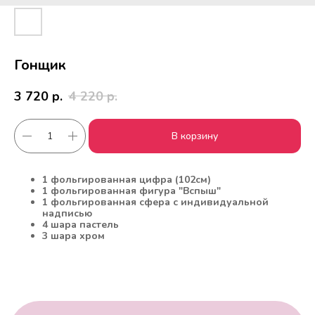
Гонщик
3 720
р.
4 220
р.
В корзину
Работаем с 2010 года
Срочная доставка
1 фольгированная цифра (102см)
за
1час
1 фольгированная фигура "Вспыш"
1 фольгированная сфера с индивидуальной
надписью
4 шара пастель
3 шара хром
Скидки постоянным
Оплата удобным
клиентам
способом
Гарантия качества
Фото перед