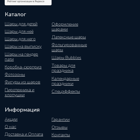
Каталог
Шары для детей
Оформление
шарами
Шары для неё
Латексные шары
Шары для него
Фольгированные
Шары на выписку
шары
Шары на гендер
Шары Bubbles
пати
Товары для
Коробка-сюрприз
праздника
Фотозоны
Календарные
Фигуры из шаров
праздники
Пиротехника и
Спецэффекты
хлопушки
Информация
Акции
Гарантии
О нас
Отзывы
Доставка и Оплата
Контакты