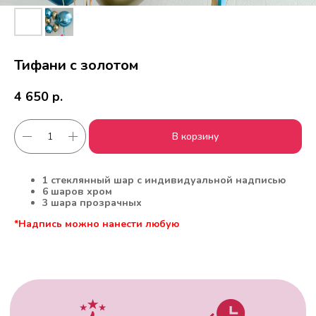
Тифани с золотом
4 650
р.
В корзину
Работаем с 2010 года
Срочная доставка
за
1час
1 стеклянный шар с индивидуальной надписью
6 шаров хром
3 шара прозрачных
*Надпись можно нанести любую
Скидки постоянным
Оплата удобным
клиентам
способом
Гарантия качества
Фото перед
доставкой