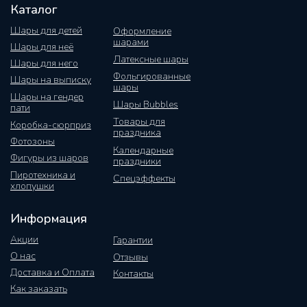
Каталог
Шары для детей
Оформление
шарами
Шары для неё
Латексные шары
Шары для него
Фольгированные
Шары на выписку
шары
Шары на гендер
Шары Bubbles
пати
Товары для
Коробка-сюрприз
праздника
Фотозоны
Календарные
Фигуры из шаров
праздники
Пиротехника и
Спецэффекты
хлопушки
Информация
Акции
Гарантии
О нас
Отзывы
Доставка и Оплата
Контакты
Как заказать