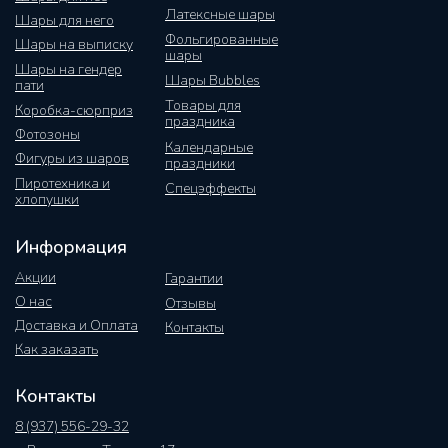
Латексные шары
Шары для него
Фольгированные
Шары на выписку
шары
Шары на гендер
Шары Bubbles
пати
Товары для
Коробка-сюрприз
праздника
Фотозоны
Календарные
Фигуры из шаров
праздники
Пиротехника и
Спецэффекты
хлопушки
Информация
Акции
Гарантии
О нас
Отзывы
Доставка и Оплата
Контакты
Как заказать
Контакты
8 (937) 556-29-32