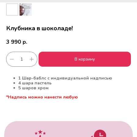
Клубника в шоколаде!
3 990
р.
В корзину
Работаем с 2010 года
Срочная доставка
за
1час
1 Шар-баблс с индивидуальной надписью
4 шара пастель
5 шаров хром
*Надпись можно нанести любую
Скидки постоянным
Оплата удобным
клиентам
способом
Гарантия качества
Фото перед
доставкой