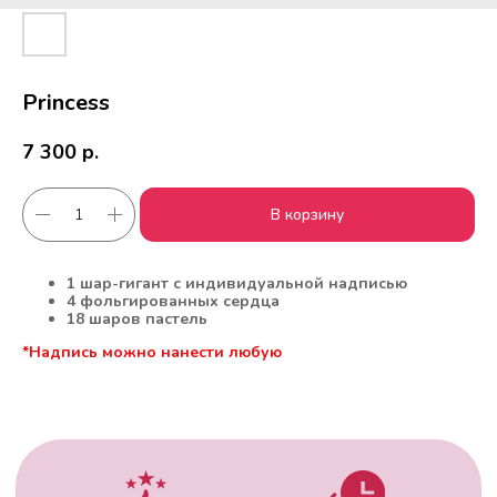
Princess
7 300
р.
В корзину
Работаем с 2010 года
Срочная доставка
за
1час
1 шар-гигант с индивидуальной надписью
4 фольгированных сердца
18 шаров пастель
*Надпись можно нанести любую
Скидки постоянным
Оплата удобным
клиентам
способом
Гарантия качества
Фото перед
доставкой