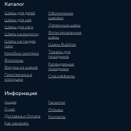
Каталог
Шары для детей
Оформление
шарами
Шары для неё
Латексные шары
Шары для него
Фольгированные
Шары на выписку
шары
Шары на гендер
Шары Bubbles
пати
Товары для
Коробка-сюрприз
праздника
Фотозоны
Календарные
Фигуры из шаров
праздники
Пиротехника и
Спецэффекты
хлопушки
Информация
Акции
Гарантии
О нас
Отзывы
Доставка и Оплата
Контакты
Как заказать