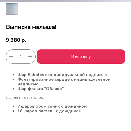
Выписка малыша!
9 380
р.
В корзину
Шар Bubbles с индивидуальной надписью
Фольгированное сердце с индивидуальной
Работаем с 2010 года
Срочная доставка
надписью
за
1час
Шар фольга "Облако"
Шары под потолок:
7 шаров хром синих с дождиком
Скидки постоянным
Оплата удобным
16 шаров пастель с дождиком
клиентам
способом