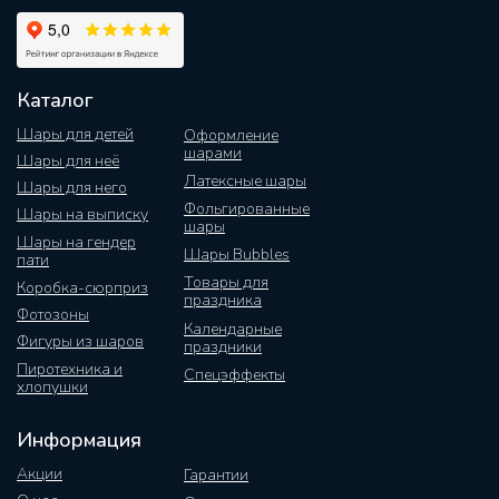
Каталог
Шары для детей
Оформление
шарами
Шары для неё
Латексные шары
Шары для него
Фольгированные
Шары на выписку
шары
Шары на гендер
Шары Bubbles
пати
Товары для
Коробка-сюрприз
праздника
Фотозоны
Календарные
Фигуры из шаров
праздники
Пиротехника и
Спецэффекты
хлопушки
Информация
Акции
Гарантии