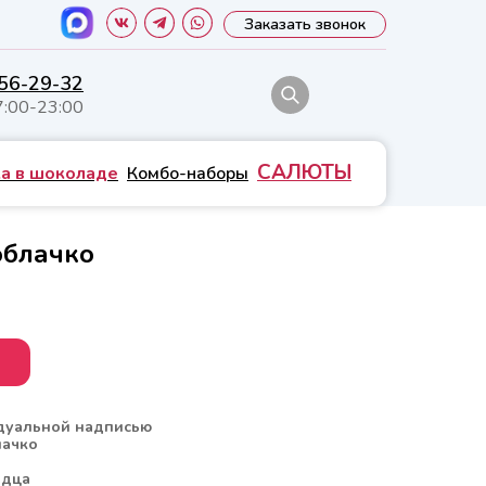
Заказать звонок
556-29-32
7:00-23:00
САЛЮТЫ
а в шоколаде
Комбо-наборы
облачко
идуальной надписью
лачко
рдца