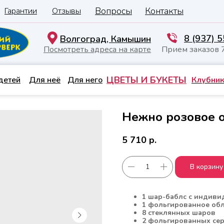
Вопросы
Контакты
Гарантии
Отзывы
8 (937) 
Волгоград, Камышин
Посмотреть адреса на карте
Прием заказов 
ЦВЕТЫ И БУКЕТЫ
детей
Для неё
Для него
Клубник
Нежно розовое 
5 710
р.
В корзину
1 шар-баблс с индив
1 фольгированное об
8 стеклянных шаров
2 фольгированных се