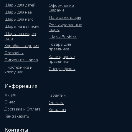
Шары для детей
Оформление
шарами
Шары для неё
Латексные шары
Шары для него
Фольгированные
Шары на выписку
шары
Шары на гендер
Шары Bubbles
пати
Товары для
Коробка-сюрприз
праздника
Фотозоны
Календарные
Фигуры из шаров
праздники
Пиротехника и
Спецэффекты
хлопушки
Информация
Акции
Гарантии
О нас
Отзывы
Доставка и Оплата
Контакты
Как заказать
Контакты