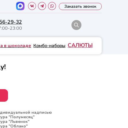
Заказать звонок
556-29-32
7:00-23:00
САЛЮТЫ
а в шоколаде
Комбо-наборы
у!
индивидуальной надписью
ура "Полумесяц"
ура "Львенок"
ура "Облако"