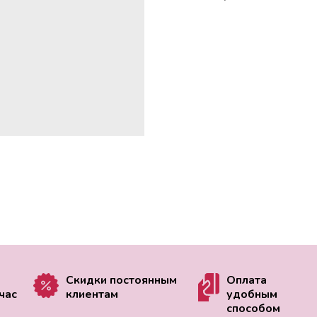
Скидки постоянным
Оплата
час
клиентам
удобным
способом