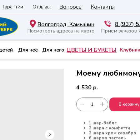
Вопросы
Контакты
Гарантии
Отзывы
8 (937) 
Волгоград, Камышин
Посмотреть адреса на карте
Прием заказов 
ЦВЕТЫ И БУКЕТЫ
детей
Для неё
Для него
Клубник
Моему любимому
4 530
р.
В корзину
1 шар-баблс
2 шара с конфетти
2 шара хром серебро
6 шаров пастель