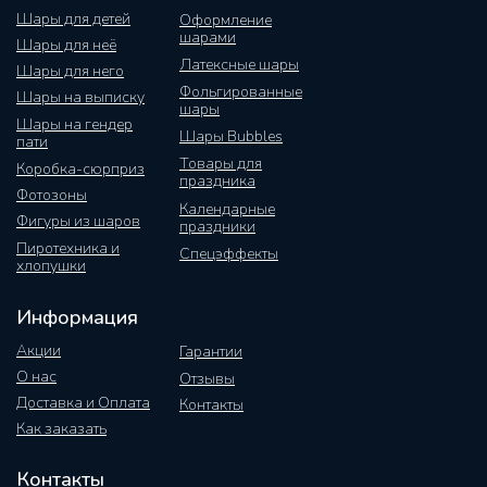
Шары для детей
Оформление
шарами
Шары для неё
Латексные шары
Шары для него
Фольгированные
Шары на выписку
шары
Шары на гендер
Шары Bubbles
пати
Товары для
Коробка-сюрприз
праздника
Фотозоны
Календарные
Фигуры из шаров
праздники
Пиротехника и
Спецэффекты
хлопушки
Информация
Акции
Гарантии
О нас
Отзывы
Доставка и Оплата
Контакты
Как заказать
Контакты