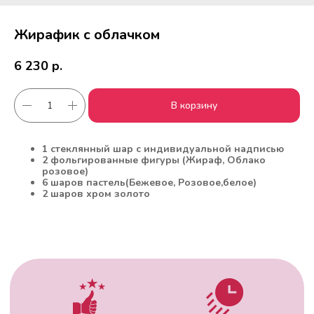
Жирафик с облачком
6 230
р.
В корзину
Работаем с 2010 года
Срочная доставка
1 стеклянный шар с индивидуальной надписью
за
1час
2 фольгированные фигуры (Жираф, Облако
розовое)
6 шаров пастель(Бежевое, Розовое,белое)
2 шаров хром золото
Скидки постоянным
Оплата удобным
клиентам
способом
Гарантия качества
Фото перед
доставкой