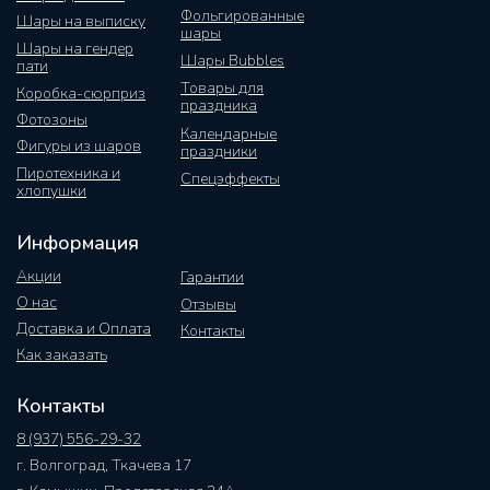
Фольгированные
Шары на выписку
шары
Шары на гендер
Шары Bubbles
пати
Товары для
Коробка-сюрприз
праздника
Фотозоны
Календарные
Фигуры из шаров
праздники
Пиротехника и
Спецэффекты
хлопушки
Информация
Акции
Гарантии
О нас
Отзывы
Доставка и Оплата
Контакты
Как заказать
Контакты
8 (937) 556-29-32
г. Волгоград, Ткачева 17